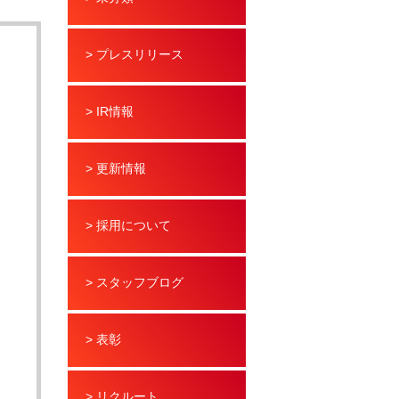
> プレスリリース
> IR情報
> 更新情報
> 採用について
> スタッフブログ
> 表彰
> リクルート