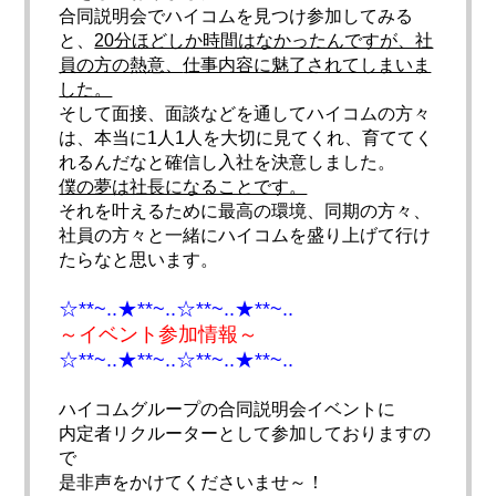
合同説明会でハイコムを見つけ参加してみる
と、
20分ほどしか時
間はなかったんですが、社
員の方の熱意、
仕事内容に魅了されてしまいま
した。
そして面接、面談などを通してハイコムの方々
は、
本当に1人1人を大切に見てくれ、
育ててく
れるんだなと確信し入社を決意しました。
僕の夢は社長になることです。
それを叶えるために最高の環境、同期の方々、
社員の方々と一緒にハイコムを盛り上げて行け
たらなと思います。
☆**~..★**~..☆**~..★**~..
～イベント参加情報～
☆**~..★**~..☆**~..★**~..
ハイコムグループの合同説明会イベントに
内定者リクルーターとして参加しておりますの
で
是非声をかけてくださいませ～！