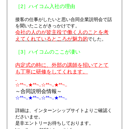
［2］ハイコム入社の理由
接客の仕事がしたいと思い合同企業説明会で話
を聞いたことがきっ
かけです。
会社の人のが皆主役で働く人のことを考
えてくれているところが魅
力的
でした。
［3］ハイコムのここが凄い
内定式の時に、
外部の講師を招いてとて
も丁寧に研修をしてくれます。
☆**~..★**~..☆**~..★**~..
～合同説明会情報～
☆**~..★**~..☆**~..★**~..
詳細は、インターンシップサイトよりご確認く
ださいませ。
是非エントリーお待ちしております。