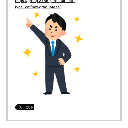
https://group.8156.jp/recruit-
info-
type_cat/newgraduatess/