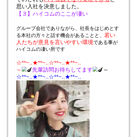
思い入社を決意しました。
【３】ハイコムのここが凄い
グループ会社でありながら、
社長をはじめとす
若い
る本社の方々と話す機会があることと、
人た
ちが意見を言いやすい環境
である事が
ハイコムの凄い所です
☆**~..★**~..☆**~..★**~..
～
先輩訪問お待ちしてます
～
☆**~..★**~..☆**~..★**~..