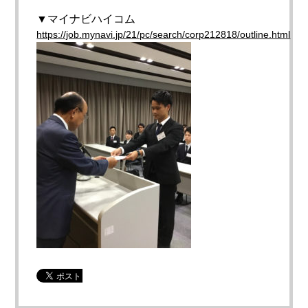
▼マイナビハイコム
https://job.mynavi.jp/21/pc/search/corp212818/outline.html