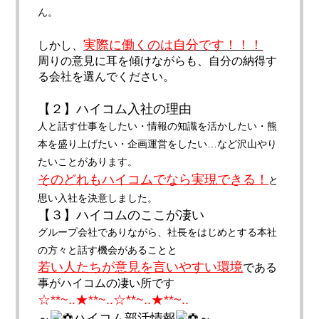
ん。
実際に働くのは自分です！！！
しかし、
周りの意見に耳を傾けながらも、
自分の納得す
る会社を選んでください。
【２】ハイコム入社の理由
人と話す仕事をしたい・情報の知識を活かしたい・
熊
本を盛り上げたい・企画運営をしたい…
など沢山やり
たいことがあります。
そのどれもハイコムでなら実現できる！
と
思い入社を決意しました
。
【３】ハイコムのここが凄い
グループ会社でありながら、
社長をはじめとする本社
の方々と話す機会があることと
若い人たちが意見を言いやすい環境
である
事がハイコムの凄い所で
す
☆**~..★**~..☆**~..★**~..
～
ハイコム部活情報
～