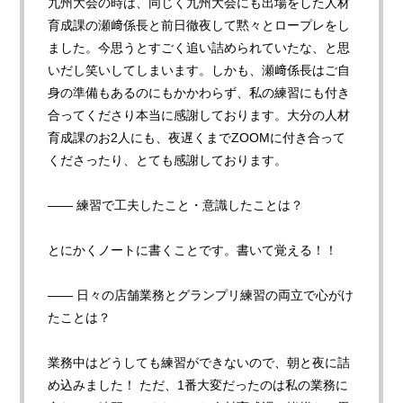
九州大会の時は、同じく九州大会にも出場をした人材
育成課の瀬﨑係長と前日徹夜して黙々とロープレをし
ました。今思うとすごく追い詰められていたな、と思
いだし笑いしてしまいます。しかも、瀬﨑係長はご自
身の準備もあるのにもかかわらず、私の練習にも付き
合ってくださり本当に感謝しております。大分の人材
育成課のお2人にも、夜遅くまでZOOMに付き合って
くださったり、とても感謝しております。
—— 練習で工夫したこと・意識したことは
？
とにかくノートに書くことです。書いて覚える！！
—— 日々の店舗業務とグランプリ練習の両立で心がけ
たことは
？
業務中はどうしても練習ができないので、朝と夜に詰
め込みました！ ただ、1番大変だったのは私の業務に