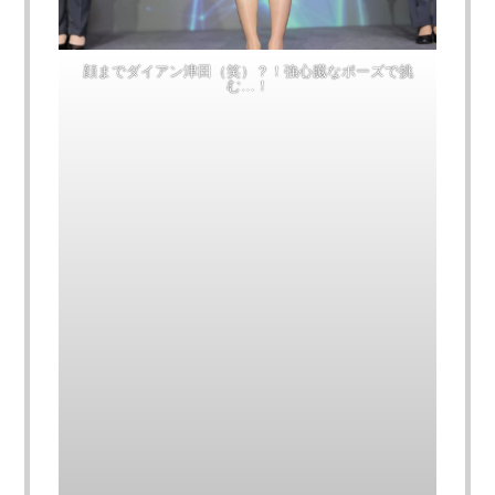
顔までダイアン津田（笑）？！強心臓なポーズで挑
む…！