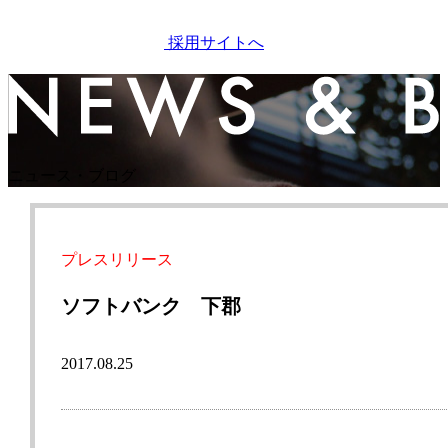
採用サイトへ
ニュース・ブログ
プレスリリース
ソフトバンク 下郡
2017.08.25